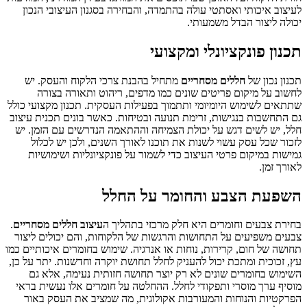
לעיצוב איכותי ואסתטי עולה בהתמדה, והבחירה בסגנון העיצובי הנכון
יכולה ליצור הבדל משמעותי.
תכנון פונקציונלי ומקצועי
תכנון נכון של
חללים מסחריים
מתחיל בהבנת צרכי הלקוח והעסק. יש
לחשוב על מיקום פריטים שונים כמו מדפים, ריהוט ותאורה בצורה
שתתאים לשימוש היומיומי ותתמוך בפעילות העסקית. תכנון מקצועי כולל
גם התחשבות בנגישות, זרימת תנועה ובטיחות. כאשר בונים תכנית עיצוב
חלל, יש לשים דגש על יכולת הצמיחה וההתאמה הנדרשים עם הזמן. יש
לזכור שכל עסק עשוי לשנות את תוכנו לאורך השנים, ולכן יש לכלול
גמישות במיקום פרטי העיצוב כדי לשמור על פונקציונליות ושימושיות
לאורך זמן.
השפעת הצבע והחומר על החלל
בחירת צבעים וחומרים היא חלק מרכזי בתהליך ה
עיצוב חללים מסחריים
.
צבעים משפיעים על התחושות והרגשות של הלקוחות, והם יכולים ליצור
תחושה של חום, קרירות, נוחות או אנרגיה. שימוש בחומרים איכותיים כמו
עץ, זכוכית ומתכת יכול להעניק לחלל תחושת יוקרה וחדשנות. יתר על כן,
השימוש בחומרים שונים לא רק יוצר תחושה חזותית נעימה, אלא גם
מוסיף ערך מוסרי ותפקודי לחלל. ההחלטה על חומרים אלו נעשית בראי
הפרקטיות והנוחות והמעורבות אקולוגית, מה שמציב את העסק באור