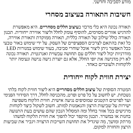
מודע לסביבה וחדשני.
חשיבות התאורה בעיצוב מסחרי
תאורה נכונה היא כלי מרכזי ב
עיצוב חללים מסחריים
. היא מאפשרת
להדגיש אזורים מסוימים, להוסיף עומק לחלל וליצור אווירה ייחודית. תכנון
תאורה כולל שילוב של תאורה כללית, תאורה ממוקדת ותאורת אווירה,
כל זאת בהתאם לצרכים הספציפיים של העסק. על ידי שימוש באור טבעי
ככל האפשר ניתן ליצור אוכל שוחרי סביבה, בעוד שימוש במנורות LED
מודרניות יכול ליצור חללים עם תחושה עכשוית ואנרגטית. תאורה נכונה
לא רק מדגישה את יופי החלל, אלא גם יוצרת גישה נגישה ונעימה יותר
ללקוחות ולעובדים כאחד.
יצירת חווית לקוח ייחודית
המטרה הסופית של
עיצוב חללים מסחריים
היא ליצור חווית לקוח בלתי
נשכחת. יש לחשוב על כל פרט ופרט, מהכניסה לחלל, דרך הסידור הפנימי
ועד לפרטים הקטנים שמוסיפים נגיעה אישית. חווית הלקוח משפיעה
ישירות על שביעות הרצון והנאמנות למותג. חשוב לשקול כיצד לקוחות
מרגישים בכל אזור בחלל ומה המסלול הנכון שהם עושים בעת התנועה
בחנות או במשרד. תכנון מוקפד יכול להפוך את חווית הלקוח למשהו
מרתק ומושך, מה שיגדיל את תחושת השייכות הרצויה ויגביר את שביעות
הרצון והחזרה למקום.