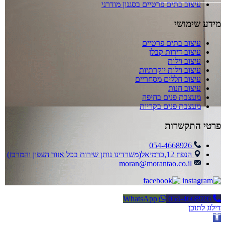
עיצוב בתים פרטיים בסגנון מודרני
מידע שימושי
עיצוב בתים פרטיים
עיצוב דירות קבלן
עיצוב וילות
עיצוב וילות יוקרתיות
עיצוב חללים מסחריים
עיצוב חנות
מעצבת פנים בחיפה
מעצבת פנים בקריות
פרטי התקשרות
054-4668926
הנפח 12,כרמיאל(משרדינו נותן שירות בכל אזור הצפון והמרכז)
moran@morantao.co.il
WhatsApp
054-4668926
דילוג לתוכן
פתח סרגל נגישות