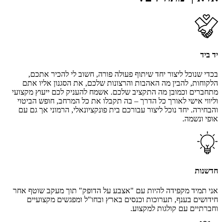
יד ביד
בכדי שנוכל ליצור יחד שיתוף פעולה פורה, חשוב לי להכיר אתכם,
הלקוחות, להבין מה האהבות והרצונות שלכם, את הסגנון אליו אתם
מתחברים וכמובן מה התקציב שלכם. אשמח להעניק לכם ייעוץ מקצועי
וליווי אישי לאורך כל הדרך – בה תקבלו את כל המרחב, חופש הביטוי
והבחירה. יחד נוכל ליצור עבורכם בית פונקציונאלי, הרמוני אך גם עם
אופי ונשמה.
חדשנות
אני תמיד מקפידה להיות עם "אצבע על הדופק" תוך מעקב שוטף אחר
חידושים בענף, תערוכות וכנסים בארץ ובחו"ל ומפגשים מקצועיים
וחברתיים עם קולגות למקצוע.