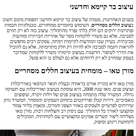
עיצוב בר קיימא וחדשני
בשנים האחרונות, מגמות של עיצוב בר קיימא וחדשני תופסות מקום חשוב
ב
עיצוב חללים מסחריים
. השימוש בחומרים ממוחזרים, טכנולוגיות חכמות
ופתרונות ירוקים הם חלק בלתי נפרד מהתהליך. עיצוב כזה לא רק תורם
לסביבה, אלא גם משדר ללקוחות מסר של אחריות חברתית ומודעות
סביבתית. בעידן שבו המודעות לקיימות רמתה, עסקים רבים מחפשים
להראות דוגמה לסביבה ולא להיות רק חלק מתרומתה, אלא גם להוביל
את הדרך לשיפור. חדשנות בעיצוב קיימותי משדר ללקוחות שמדובר
בעסק שמחויב לא רק לרווחים אלא גם לעולם בו הוא פועל.
מורן טאו – מומחית בעיצוב חללים מסחריים
מורן טאו היא בוגרת אורט בראודה ובעלת תואר הנדסאי באדריכלות
ועיצוב פנים. מאז שנת 2008, היא עוסקת בעיצוב ואדריכלות עם תשוקה
גדולה. המשרד שלה מתמחה בעיצוב פנים של וילות יוקרה, שיפוצים
מאסיביים, דירות קבלן ופרויקטים בתחום העסקים והמסחר. המשרד נותן
שירותים לפרטיים ולעסקים באזור הצפון והמרכז, ומאמין בליווי צמוד
ומקצועי לאורך כל התהליך. עם ניסיון רב והצלחות רבות, מורן טאו
מצליחה ליצור קשרים אמינים ומקצועיים עם לקוחותיה, המובילים
לתחושת ריגוש וסיפוק.