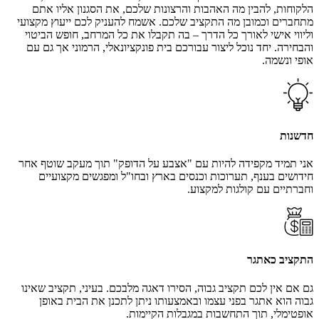
הלקוחות, להבין מה האהבות והרצונות שלכם, את הסגנון אליו אתם
מתחברים וכמובן מה התקציב שלכם. אשמח להעניק לכם ייעוץ מקצועי
וליווי אישי לאורך כל הדרך – בה תקבלו את כל המרחב, חופש הביטוי
והבחירה. יחד נוכל ליצור עבורכם בית פונקציונאלי, הרמוני אך גם עם
אופי ונשמה.
חדשנות
אני תמיד מקפידה להיות עם "אצבע על הדופק" תוך מעקב שוטף אחר
חידושים בענף, תערוכות וכנסים בארץ ובחו"ל ומפגשים מקצועיים
וחברתיים עם קולגות למקצוע.
התקציב כאתגר
גם אם אין לכם תקציב גבוה, הסירו דאגה מלבכם. בעיני, תקציב שאינו
גבוה הוא אתגר בפני עצמו ובאמצעותו ניתן לתכנן את הבית באופן
אופטימלי, תוך התחשבות במגבלות הקיימות.