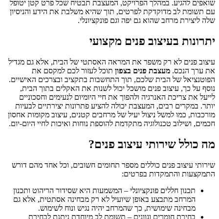
שואפים להגיע. במהלך הפרויקט, המעצבת תבטיח שכל פרט קטן יטופל
עם תשומת לב מדוקדקת לפרטים, תוך שהיא משלבת את הידע והניסיון
שלה ליצירת מרחב שהוא גם יפה וגם פונקציונלי.
יתרונות בעיצוב פנים מקצועי
עיצוב פנים לא רק משפר את המראה האסתטי של הבית, אלא גם מגדיל
את ערך הנכס.
מעצבת פנים בצפון
תוכל לעזור לכם למקסם את
הפוטנציאל של הבית שלכם, תוך התחשבות בתקציב ובצרכים האישיים.
נוסף על כך, עיצוב פנים מושכל יכול לשנות את האקלים בתוך הבית,
לייעל את צריכת האנרגיה ולהפוך את חיי היומיום לנעימים וחסכוניים
יותר. במקרים רבים, המעצבת יכולה להציע פתרונות יצירתיים לבעיות
מורכבות, כמו למשל ניצול יעיל של מרחבים קטנים, עיצוב מקומות אחסון
חכמים, ושילוב טכנולוגיה מתקדמת להוספת נוחות ואיכות לחיי היום-יום.
מה כולל שירותי עיצוב פנים?
שירותי עיצוב פנים כוללים מספר תחומים חשובים, וכל אחד מהם דורש
התמקצעות והתמקדות בפרטים:
תכנון חללים פונקציונלי – המשמעות היא שסידור הריהוט ותכנון
המרחב מתבצע באופן שיועיל לא רק מבחינה אסתטית, אלא גם
מבחינה שימושית, כך שהמרחב יהיה נגיש ונוח לשימוש.
בחירת חומרים וגוונים – תשומת לב מיוחדת ניתנת לבחירת