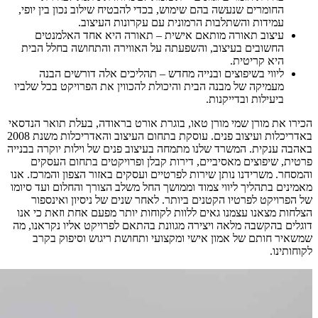
החומרים שנעשה בהם שימוש, בכדי להבטיח שילוב נכון בין יופי,
עמידות והשתלבות הרמונית עם עקרונות העיצוב.
עיצוב תאורה מותאם אישית – תאורה היא אחד האלמנטים
החשובים בעיצוב, והשפעתה על האווירה והתחושה בחלל הבית
היא קריטית.
ליווי בשיפוצים ובנייה מחדש – תהליכים אלה דורשים הבנה
מעמיקה של מבנה הבית והיכולת להכווין את הפרויקט בכל שלביו
ביעילות ובדייקנות.
הכירו את מורן שמי מורן טאו, בוגרת אורט בראודה, בעלת תואר הנדסאי
באדריכלות ועיצוב פנים. עוסקת בתחום העיצוב והאדריכלות משנת 2008
באהבה ענקית. המשרד שלנו מתמחה בעיצוב פנים של וילות יוקרה בבנייה
פרטית, שיפוצים מאסיביים, דירות קבלן ופרויקטים בתחום העסקים
והמסחר. משרידנו נותן שירות לפרטיים ועסקים באזור הצפון והמרכז. אנו
מאמינים בתהליך ליווי צמוד וממושך החל משלב הצורך והחלום ועד סיומו
של הפרויקט לפרטיו הקטנים ביותר. לאחר שנים של ניסיון ואינספור
הצלחות מצאנו עצמנו גאים ללוות לקוחות יותר מפעם אחת וזאת כי אנו
דוגלים בהקשבה מלאה ויצירה מגוונת בהתאם לפרויקט אליו נקראנו, מה
שמשאיר חותם של אמון אישי ומקצועי ותחושת ריגוש וסיפוק בקרב
לקוחותינו.