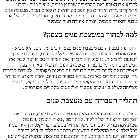
להביא את הטבע ואת ההרמוניה שבחוץ פנימה, עיצוב פנים מודרני
מתמקד ביצירת חיבורים בין הסביבה החיצונית לפנים הבית. מעצבת פנים
מיומנת משלבת אלמנטים טבעיים כמו עץ ואבן, ותוך שימת דגש על אור
טבעי ותאורה פנימית, יוצרת אווירה חמה ומזמינה.
למה לבחור ב
מעצבת פנים בצפון
?
היתרונות בעבודה עם
מעצבת פנים בצפון
רבים ומגוונים. היא מביאה
עמה מומחיות בהבנת הצרכים האישיים של הלקוחות, והיכולת להפוך
רעיונות למציאות. בנוסף, היא מכירה את האזור היטב ויודעת לנצל את
המשאבים המקומיים בצורה מיטבית. הנוכחות שלה באזור הצפון
מאפשרת לה לקיים קשרים קרובים עם ספקים מקומיים, ולעיתים קרובות
ניתן להשיג חומרים באיכות גבוהה במחירים נוחים. יתרה מזאת, היכרותה
עם הסביבה והתרבות המקומית מוסיפה ערך רב לכל פרויקט, כשהיא
מצליחה לשלב בין עיצוב עכשווי ואלמנטים מקומיים מסורתיים.
תהליך העבודה עם מעצבת פנים
העבודה עם
מעצבת פנים בצפון
מתחילה בפגישת ייעוץ, בה נבין את
הצרכים והרצונות של הלקוח. לאחר מכן, ניצור תוכנית עיצובית
שמתאימה בדיוק לכם, ובהמשך נתחיל בביצוע הפרויקט, תוך ליווי צמוד
בכל שלב. אחד מהשלבים החשובים ביותר בתהליך זה הוא בחירת
החומרים והגוונים הנכונים, תוך התחשבות בתוצאה הסופית שאליה אנו