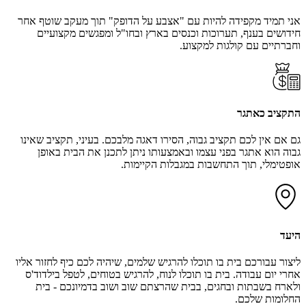
אני תמיד מקפידה להיות עם "אצבע על הדופק" תוך מעקב שוטף אחר
חידושים בענף, תערוכות וכנסים בארץ ובחו"ל ומפגשים מקצועיים
וחברתיים עם קולגות למקצוע.
התקציב כאתגר
גם אם אין לכם תקציב גבוה, הסירו דאגה מלבכם. בעיני, תקציב שאינו
גבוה הוא אתגר בפני עצמו ובאמצעותו ניתן לתכנן את הבית באופן
אופטימלי, תוך התחשבות במגבלות הקיימות.
היעד
ליצור עבורכם בית בו תוכלו להרגיש שלמים, שיהיה לכם כיף לחזור אליו
אחרי יום עבודה. בית בו תוכלו לנוח, להרגיש בטוחים, לטפל בילדוד'ס
ולארח בשבתות ובחגים, בבית שהרצתם שוב ושוב בדמיונכם - בית
החלומות שלכם.