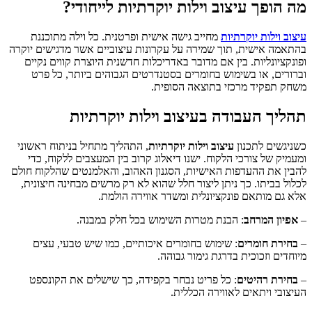
מה הופך עיצוב וילות יוקרתיות לייחודי?
עיצוב וילות יוקרתיות
מחייב גישה אישית ופרטנית. כל וילה מתוכננת
בהתאמה אישית, תוך שמירה על עקרונות עיצוביים אשר מדגישים יוקרה
ופונקציונליות. בין אם מדובר באדריכלות חדשנית היוצרת קווים נקיים
וברורים, או בשימוש בחומרים בסטנדרטים הגבוהים ביותר, כל פרט
משחק תפקיד מרכזי בתוצאה הסופית.
תהליך העבודה בעיצוב וילות יוקרתיות
כשניגשים לתכנון
עיצוב וילות יוקרתיות
, התהליך מתחיל בניתוח ראשוני
ומעמיק של צורכי הלקוח. ישנו דיאלוג קרוב בין המעצבים ללקוח, כדי
להבין את ההעדפות האישיות, הסגנון האהוב, והאלמנטים שהלקוח חולם
לכלול בביתו. כך ניתן ליצור חלל שהוא לא רק מרשים מבחינה חיצונית,
אלא גם מותאם פונקציונלית ומשדר אווירה הולמת.
–
אפיון המרחב
: הבנת מטרות השימוש בכל חלק במבנה.
–
בחירת חומרים
: שימוש בחומרים איכותיים, כמו שיש טבעי, עצים
מיוחדים וזכוכית בדרגת גימור גבוהה.
–
בחירת רהיטים
: כל פריט נבחר בקפידה, כך שישלים את הקונספט
העיצובי ויתאים לאווירה הכללית.