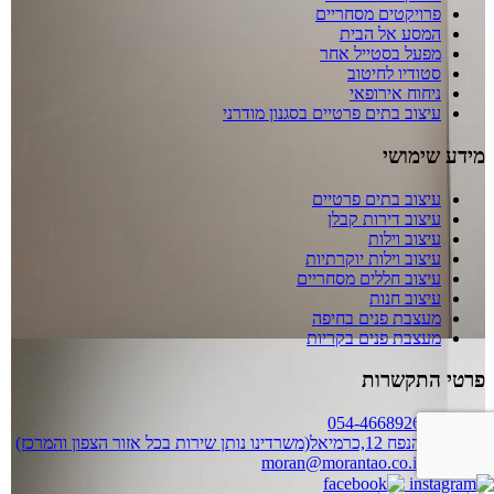
פרויקטים מסחריים
המסע אל הבית
מפעל בסטייל אחר
סטודיו לחיטוב
ניחוח אירופאי
עיצוב בתים פרטיים בסגנון מודרני
מידע שימושי
עיצוב בתים פרטיים
עיצוב דירות קבלן
עיצוב וילות
עיצוב וילות יוקרתיות
עיצוב חללים מסחריים
עיצוב חנות
מעצבת פנים בחיפה
מעצבת פנים בקריות
פרטי התקשרות
054-4668926
הנפח 12,כרמיאל(משרדינו נותן שירות בכל אזור הצפון והמרכז)
moran@morantao.co.il