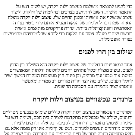
כדי להגיע לתוצאה מושלמת בעיצוב וילות יוקרה, יש לשים דגש על
התאמה אישית. חשוב להתחשב בצרכים ובחלומות של הלקוח, וליצור
עיצוב שמשקף את אישיותו וסגנון החיים שלו.
עיצוב וילות יוקרה
מוצלח
הוא זה שמתחבר לחלומות של הלקוח ומביא אותם לידי ביטוי בצורה
האסתטית והפונקציונלית ביותר. יצירת פרויקטים מותאמים אישית
דורשת שיתוף פעולה צמוד עם הלקוח כדי לוודא שחלומותיהם מתממשים
בצורה אופטימלית.
שילוב בין חוץ לפנים
אחד המאפיינים הבולטים של
עיצוב וילות יוקרה
הוא השילוב בין החוץ
לפנים. עיצוב מוצלח יכלול פתחים רחבים לחלונות ודלתות המאפשרים
כניסת אור טבעי ונוף מרהיב, וכן פינות חוץ מעוצבות המהוות המשך ישיר
לחללי הפנים. שילוב כזה יוצר חווית מגורים רב ממדית ומאפשר
אינטראקציה מתמדת עם הסביבה החיצונית.
טרנדים עכשוויים בעיצוב וילות יוקרה
הטרנדים העכשוויים בעיצוב וילות יוקרה כוללים שימוש בצבעים ניטרליים
ורגועים, שילוב של טכנולוגיה מתקדמת ליצירת בית חכם, ושימת דגש על
קיימות ושימוש בחומרים ידידותיים לסביבה. כל אלה תורמים ליצירת
חללים מודרניים ונעימים למגורים. דגש על קיימות אינו רק מגמה אלא גם
חלק מתפיסה רחבה יותר של חיים הרמוניים עם הסביבה, תוך שמירה על