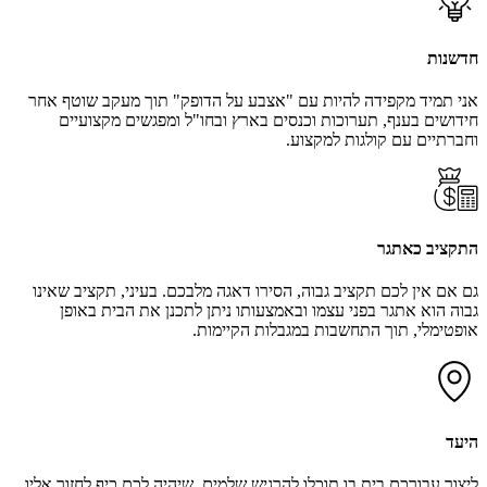
חדשנות
אני תמיד מקפידה להיות עם "אצבע על הדופק" תוך מעקב שוטף אחר
חידושים בענף, תערוכות וכנסים בארץ ובחו"ל ומפגשים מקצועיים
וחברתיים עם קולגות למקצוע.
התקציב כאתגר
גם אם אין לכם תקציב גבוה, הסירו דאגה מלבכם. בעיני, תקציב שאינו
גבוה הוא אתגר בפני עצמו ובאמצעותו ניתן לתכנן את הבית באופן
אופטימלי, תוך התחשבות במגבלות הקיימות.
היעד
ליצור עבורכם בית בו תוכלו להרגיש שלמים, שיהיה לכם כיף לחזור אליו