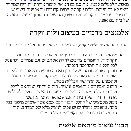
מאפשר לבעלים לבטא את סגנונם האישי וליצור אווירה ייחודית שמהווה
ביטוי לאורח חייהם. וילות יוקרה לעיתים קרובות מתאפיינות בשימוש
בחומרים פרימיום והקפדה על פרטים, מה שמייחד אותן ומעניק תחושה
של בית עם אופי.
אלמנטים מרכזיים בעיצוב וילות יוקרה
בעת תכנון
עיצוב וילות יוקרה
, יש לשים דגש על מספר אלמנטים מרכזיים:
שימוש בחומרים איכותיים: עץ טבעי, שיש, זכוכית ומתכות
יוקרתיות. החומרים צריכים להיות אסתטיים וגם עמידים, ולהעניק
לכל חלל את התחושה הנכונה.
תכנון תאורה חכמה: שילוב בין תאורה טבעית ומלאכותית ליצירת
אווירה נעימה. התאורה יכולה להדגיש נקודות ספציפיות בחלל
ולהשפיע על התחושה הכללית בבית.
ריהוט ואביזרים מותאמים אישית: ריהוט ייחודי המותאם לחלל
ולצרכים של המשפחה. רהיטים מעוצבים אישית יכולים להבליט
את הייחודיות של הבית ולהעניק מראה אישי ואותנטי.
ניצול מקסימלי של החלל: תכנון חכם שמאפשר שימוש מיטבי בכל
פינה. עיצובים מוצלחים שואפים לניצול מלא של המרחב, תוך
התחשבות בצרכים הפונקציונליים של הדיירים.
תכנון עיצוב מותאם אישית