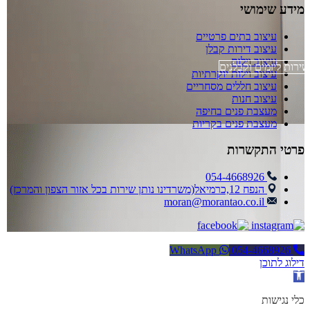
מידע שימושי
עיצוב בתים פרטיים
עיצוב דירות קבלן
עיצוב וילות
שירות ליזמים וקבלנים
עיצוב וילות יוקרתיות
עיצוב חללים מסחריים
עיצוב חנות
מעצבת פנים בחיפה
מעצבת פנים בקריות
פרטי התקשרות
054-4668926
הנפח 12,כרמיאל(משרדינו נותן שירות בכל אזור הצפון והמרכז)
moran@morantao.co.il
WhatsApp
054-4668926
דילוג לתוכן
פתח סרגל נגישות
כלי נגישות