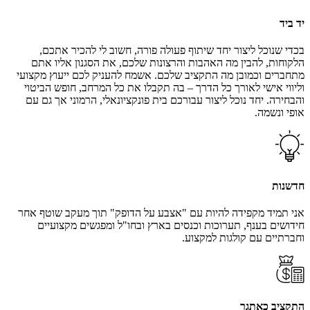
יד ביד
בכדי שנוכל ליצור יחד שיתוף פעולה פורה, חשוב לי להכיר אתכם,
הלקוחות, להבין מה האהבות והרצונות שלכם, את הסגנון אליו אתם
מתחברים וכמובן מה התקציב שלכם. אשמח להעניק לכם ייעוץ מקצועי
וליווי אישי לאורך כל הדרך – בה תקבלו את כל המרחב, חופש הביטוי
והבחירה. יחד נוכל ליצור עבורכם בית פונקציונאלי, הרמוני אך גם עם
אופי ונשמה.
חדשנות
אני תמיד מקפידה להיות עם "אצבע על הדופק" תוך מעקב שוטף אחר
חידושים בענף, תערוכות וכנסים בארץ ובחו"ל ומפגשים מקצועיים
וחברתיים עם קולגות למקצוע.
התקציב כאתגר