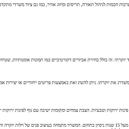
רכות חכמות לניהול תאורה, תריסים ומיזוג אוויר, כמו גם ציוד משרדי מתק
 יוקרתי
. זה כולל בחירת אביזרים דקורטיביים כמו תמונות אומנותיות, שטיח
רג את יוקרתו. ניתן להשיג זאת באמצעות פריטים ייחודיים או יצירות אמ
 פינות ירוקות וטבעיות. הצבת צמחים ומקומות ישיבה עם נוף לפינות ירוקות
מורן טאו, בוגרת אורט בראודה, היא הנדסאית באדריכלות ועיצוב פנים עם מעל 15 שנות ניסיון בתחום. המשרד