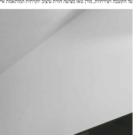
על הקשבה ויצירתיות, מורן טאו מציעה חווית עיצוב יוקרתית המותאמת איש