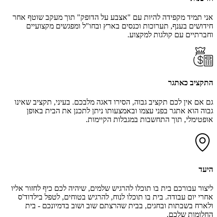
אני תמיד מקפידה להיות עם "אצבע על הדופק" תוך מעקב שוטף אחר
חידושים בענף, תערוכות וכנסים בארץ ובחו"ל ומפגשים מקצועיים
וחברתיים עם קולגות למקצוע.
התקציב כאתגר
גם אם אין לכם תקציב גבוה, הסירו דאגה מלבכם. בעיני, תקציב שאינו
גבוה הוא אתגר בפני עצמו ובאמצעותו ניתן לתכנן את הבית באופן
אופטימלי, תוך התחשבות במגבלות הקיימות.
היעד
ליצור עבורכם בית בו תוכלו להרגיש שלמים, שיהיה לכם כיף לחזור אליו
אחרי יום עבודה. בית בו תוכלו לנוח, להרגיש בטוחים, לטפל בילדוד'ס
ולארח בשבתות ובחגים, בבית שהרצתם שוב ושוב בדמיונכם - בית
החלומות שלכם.