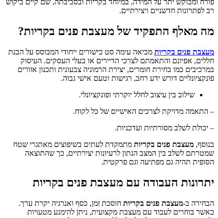
פורח ומבוקש יתר על המידה, במיוחד בקריות ובסביבתה, שם קיים ביקוש
רב לפתרונות חדשניים ויצירתיים.
מה מאלף התפקיד של מעצבת פנים בקריות?
מעצבת פנים בקריות
מביאה עימה סט כישורים ייחודי המבוסס על הבנת
חללים, אפיונם והתאמתם לצרכי הדיירים או בעלי העסקים. העיסוק
במרכיבים כמו בחירת חומרים, יצירת הרמוניה צבעונית ותכנון אזורים
פונקציונליים דורש ידע רחב, רגישות וטעם אישי גבוה.
שילוב בין עיצוב לחלל יוקרתי ופונקציונלי.
– התאמה מדויקת לצרכים האישיים של כל לקוח.
– יכולת לשלב מסורתיות ועדכניות.
בנוסף,
מעצבת פנים בקריות
מתמקדת לעתים בשיפוצים מאתגרי שטח
שמטרתם לשלב בין המצב הנתון לרעיונות יצירתיים, כך שהתוצאה
הסופית תהיה גם מפתיעה וגם פרקטית.
יתרונות העבודה עם מעצבת פנים בקריות
הבחירה ב-
מעצבת פנים בקריות
חוסכת זמן, כסף ואנרגיה יקרת ערך.
כאשר בוחרים לעבוד עם מעצבת מקצועית, ניתן להימנע מטעויות