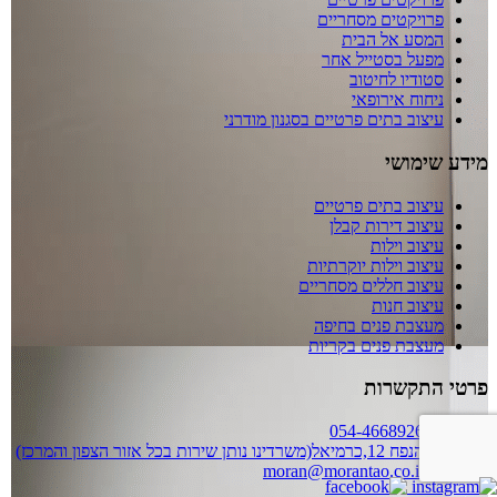
פרויקטים מסחריים
המסע אל הבית
מפעל בסטייל אחר
סטודיו לחיטוב
ניחוח אירופאי
עיצוב בתים פרטיים בסגנון מודרני
מידע שימושי
עיצוב בתים פרטיים
עיצוב דירות קבלן
עיצוב וילות
עיצוב וילות יוקרתיות
עיצוב חללים מסחריים
עיצוב חנות
מעצבת פנים בחיפה
מעצבת פנים בקריות
פרטי התקשרות
054-4668926
הנפח 12,כרמיאל(משרדינו נותן שירות בכל אזור הצפון והמרכז)
moran@morantao.co.il